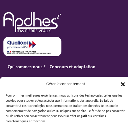
Qui sommes-nous ?
Concours et adaptation
Formation continue
Formation Aide-Soignant
Gérer le consentement
Toutes les formations
Emploi
Pour offrir les meilleures expériences, nous utilisons des technologies telles que les
Mentions légales
cookies pour stocker et/ou accéder aux informations des appareils. Le fait de
-
Politique de confidentialité
-
Accessibilité
-
Plan de site
- Création
Compos'it
consentir à ces technologies nous permettra de traiter des données telles que le
comportement de navigation ou les ID uniques sur ce site. Le fait de ne pas consentir
ou de retirer son consentement peut avoir un effet négatif sur certaines
caractéristiques et fonctions.